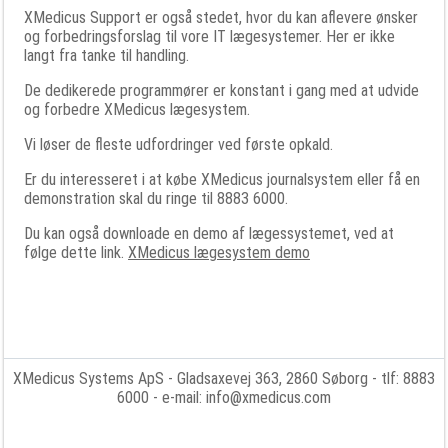
XMedicus Support er også stedet, hvor du kan aflevere ønsker
og forbedringsforslag til vore IT lægesystemer. Her er ikke
langt fra tanke til handling.
De dedikerede programmører er konstant i gang med at udvide
og forbedre XMedicus lægesystem.
Vi løser de fleste udfordringer ved første opkald.
Er du interesseret i at købe XMedicus journalsystem eller få en
demonstration skal du ringe til 8883 6000.
Du kan også downloade en demo af lægessystemet, ved at
følge dette link.
XMedicus lægesystem demo
XMedicus Systems ApS
- Gladsaxevej 363, 2860 Søborg - tlf: 8883
6000 - e-mail:
info@xmedicus.com